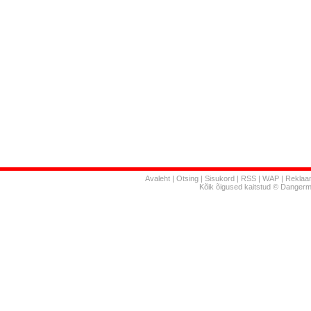
Avaleht
|
Otsing
|
Sisukord
|
RSS
|
WAP
|
Reklaa
Kõik õigused kaitstud © Danger