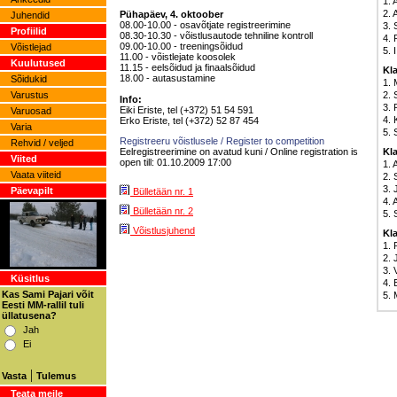
1. 
2. 
Pühapäev, 4. oktoober
Juhendid
08.00-10.00 - osavõtjate registreerimine
3. 
Profiilid
08.30-10.30 - võistlusautode tehniline kontroll
4. 
09.00-10.00 - treeningsõidud
Võistlejad
5. 
11.00 - võistlejate koosolek
Kuulutused
11.15 - eelsõidud ja finaalsõidud
Kl
18.00 - autasustamine
Sõidukid
1. 
Varustus
2. 
Info:
3. 
Eiki Eriste, tel (+372) 51 54 591
Varuosad
4. 
Erko Eriste, tel (+372) 52 87 454
Varia
5. 
Registreeru võistlusele / Register to competition
Rehvid / veljed
Eelregistreerimine on avatud kuni / Online registration is
Kl
Viited
open till: 01.10.2009 17:00
1. 
Vaata viiteid
2. 
3. 
Päevapilt
Bülletään nr. 1
4. 
Bülletään nr. 2
5. 
Võistlusjuhend
Kl
1. 
2. 
3. 
Küsitlus
4. 
Kas Sami Pajari võit
5. 
Eesti MM-rallil tuli
üllatusena?
Jah
Ei
|
Vasta
Tulemus
Teata meile