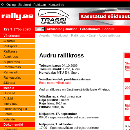
|
Otsing
|
Sisukord
|
Reklaam
|
Kontaktinfo
Aktuaalne
|
Uudised
|
Fotoalbumid
|
Foorum
Avaleht
>
Võistlused
>
Rallikross
>
Eesti
> Audru rallikross
Võistlused
Autoralli
Rallisprint
Rallikross
Audru rallikross
Autokross
Superkross
Sta
Toimumisaeg:
04.10.2009
Bül
Rahvakross
Toimumiskoht:
Eesti, Audru
Või
Rahvaralli
Korraldaja:
MTÜ Erki Sport
Rahvasprint
Võistlus kuulub punktiarvestusse:
Eesti meistrivõistlused
Jäärada
20
Meedia
Audru rallikross on Eesti meistrivõistluste VII etapp
Uudised
Võistlusrada:
Audru ringrada
Artiklid
Raja pikkus:
1100 m
Raja laius:
8-14 m
Intervjuud
Kro
Pinnas:
asfalt, liiv
püh
Online intervjuud
Neljapäev, 17. september
Fotod
08.00 - algab osavõtjate eelregistreerimine
Kalender
Neljapäev, 1. oktoober
Dokumendid
Kla
17.00 - lõpeb osavõtjate eelregistreerimine
Ankeedid