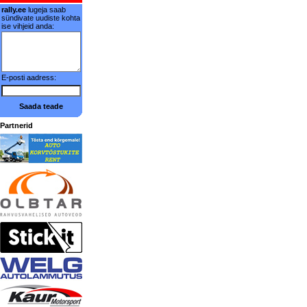
rally.ee
lugeja saab
sündivate uudiste kohta
ise vihjeid anda:
E-posti aadress:
Saada teade
Partnerid