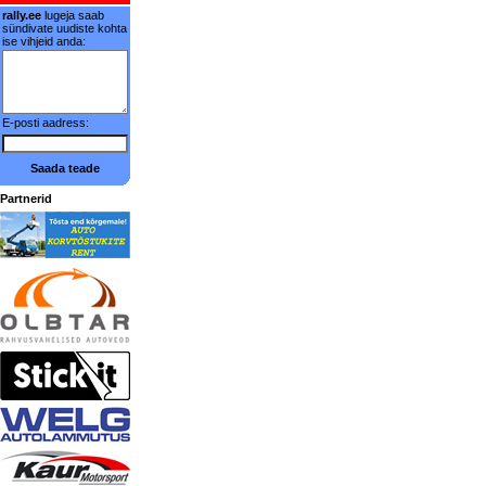
rally.ee
lugeja saab
sündivate uudiste kohta
ise vihjeid anda:
E-posti aadress:
Saada teade
Partnerid