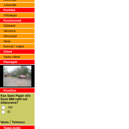
Juhendid
Profiilid
Võistlejad
Kuulutused
Sõidukid
Varustus
Varuosad
Varia
Rehvid / veljed
Viited
Vaata viiteid
Päevapilt
Küsitlus
Kas Sami Pajari võit
Eesti MM-rallil tuli
üllatusena?
Jah
Ei
|
Vasta
Tulemus
Teata meile