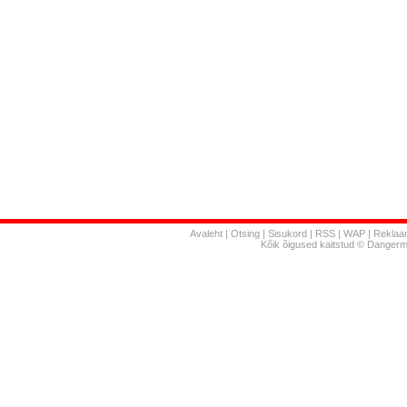
Avaleht
|
Otsing
|
Sisukord
|
RSS
|
WAP
|
Reklaa
Kõik õigused kaitstud © Danger