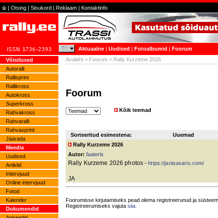
|
Otsing
|
Sisukord
|
Reklaam
|
Kontaktinfo
Aktuaalne
|
Uudised
|
Fotoalbumid
|
Foorum
Avaleht
>
Foorum
> Rally Kurzeme 2026
Võistlused
Autoralli
Rallisprint
Rallikross
Foorum
Autokross
Superkross
Kõik teemad
Rahvakross
Rahvaralli
Rahvasprint
Sorteeritud esimestena:
Uuemad
Jäärada
Rally Kurzeme 2026
Meedia
Autor:
faateris
Uudised
Rally Kurzeme 2026 photos -
https://janisasaris.com/
Artiklid
Intervjuud
JA
Online intervjuud
Fotod
Kalender
Foorumisse kirjutamiseks pead olema registreerunud ja süsteemi
Registreerumiseks vajuta
siia.
Dokumendid
Ankeedid