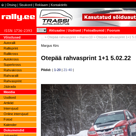
|
Otsing
|
Sisukord
|
Reklaam
|
Kontaktinfo
Aktuaalne
|
Uudised
|
Fotoalbumid
|
Foorum
...
>
Otepää rahvasprint
>
marxx10
> Otepää rahvasprint 1+1 5.
Võistlused
Autoralli
Margus Kirs
Rallisprint
Rallikross
Otepää rahvasprint 1+1 5.02.22
Autokross
Superkross
Pildid:
|
1-20
|
21-40
|
Rahvakross
Rahvaralli
Rahvasprint
Jäärada
Meedia
Uudised
Artiklid
Intervjuud
Online intervjuud
Fotod
Kalender
Dokumendid
Ankeedid