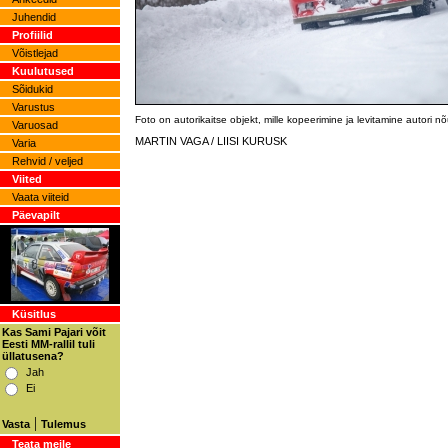
Juhendid
Profiilid
Võistlejad
Kuulutused
Sõidukid
Varustus
Foto on autorikaitse objekt, mille kopeerimine ja levitamine autori 
Varuosad
MARTIN VAGA / LIISI KURUSK
Varia
Rehvid / veljed
Viited
Vaata viiteid
Päevapilt
Küsitlus
Kas Sami Pajari võit
Eesti MM-rallil tuli
üllatusena?
Jah
Ei
|
Vasta
Tulemus
Teata meile