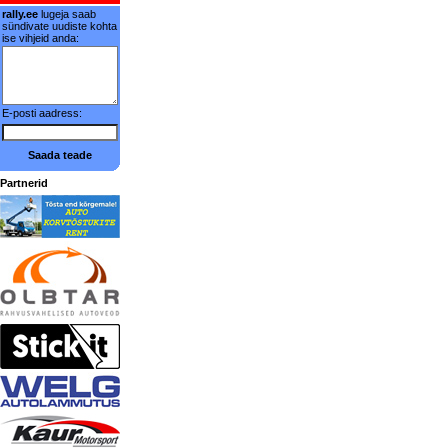
rally.ee
lugeja saab
sündivate uudiste kohta
ise vihjeid anda:
E-posti aadress:
Saada teade
Partnerid