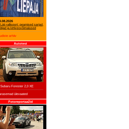
3.08.2026
Läti rallisport: peamised sarjad,
õitjad ja kihlveovõimalused
udiste arhiiv
Autotest
Subaru Forester 2,0 XE
arasemad ülevaated
Fotoreportaažid