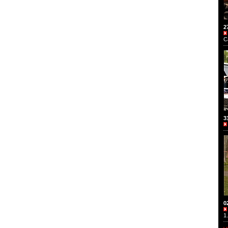
2
C
3
0
1