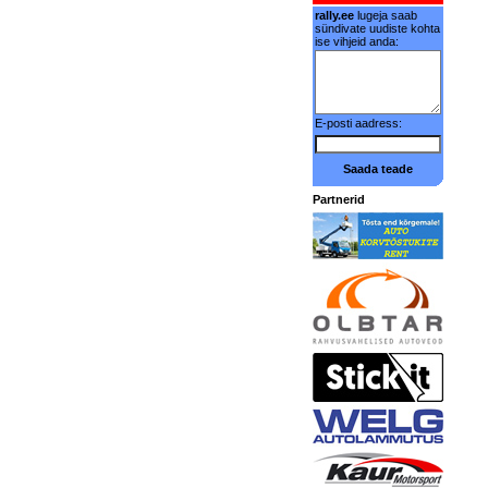
rally.ee
lugeja saab
sündivate uudiste kohta
ise vihjeid anda:
E-posti aadress:
Saada teade
Partnerid