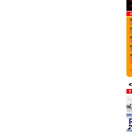
V
V
D
0
2
0
0
3
(
V