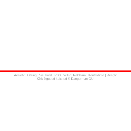
Avaleht
|
Otsing
|
Sisukord
|
RSS
|
WAP
|
Reklaam
|
Kontaktinfo
|
Reeglid
Kõik õigused kaitstud © Dangerman OÜ.