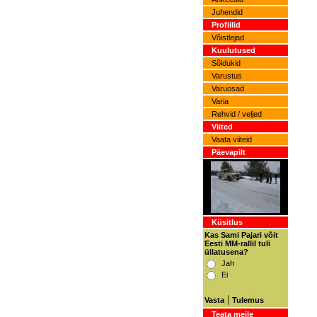
Juhendid
Profiilid
Võistlejad
Kuulutused
Sõidukid
Varustus
Varuosad
Varia
Rehvid / veljed
Viited
Vaata viiteid
Päevapilt
Küsitlus
Kas Sami Pajari võit
Eesti MM-rallil tuli
üllatusena?
Jah
Ei
|
Vasta
Tulemus
Teata meile