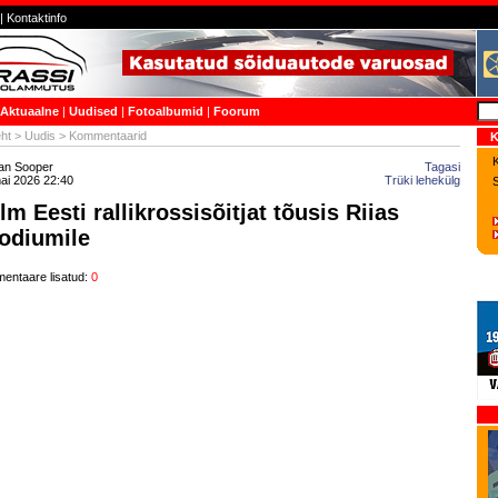
|
Kontaktinfo
Aktuaalne
|
Uudised
|
Fotoalbumid
|
Foorum
ht
>
Uudis
> Kommentaarid
K
K
jan Sooper
Tagasi
ai 2026 22:40
Trüki lehekülg
lm Eesti rallikrossisõitjat tõusis Riias
odiumile
entaare lisatud:
0