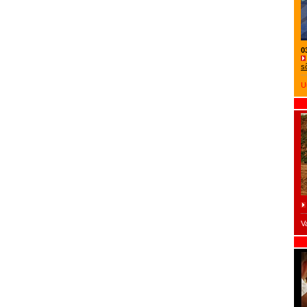
0
s
U
V