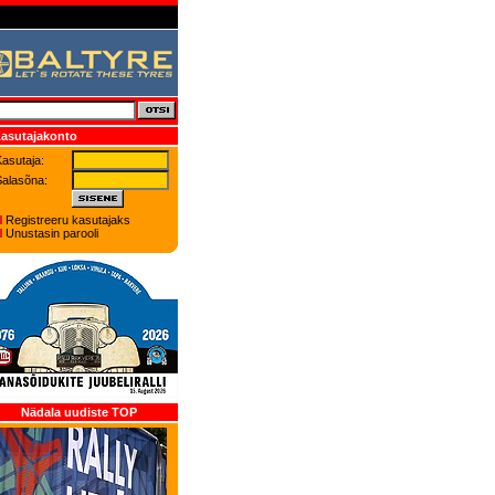
asutajakonto
asutaja:
Salasõna:
Registreeru kasutajaks
Unustasin parooli
Nädala uudiste TOP