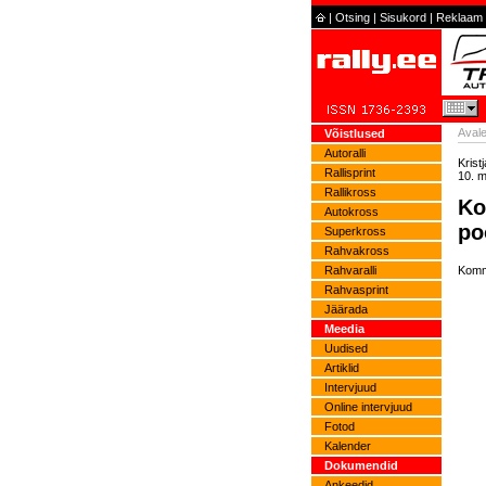
|
Otsing
|
Sisukord
|
Reklaam
Avale
Võistlused
Autoralli
Krist
Rallisprint
10. m
Rallikross
Ko
Autokross
po
Superkross
Rahvakross
Rahvaralli
Komm
Rahvasprint
Jäärada
Meedia
Uudised
Artiklid
Intervjuud
Online intervjuud
Fotod
Kalender
Dokumendid
Ankeedid