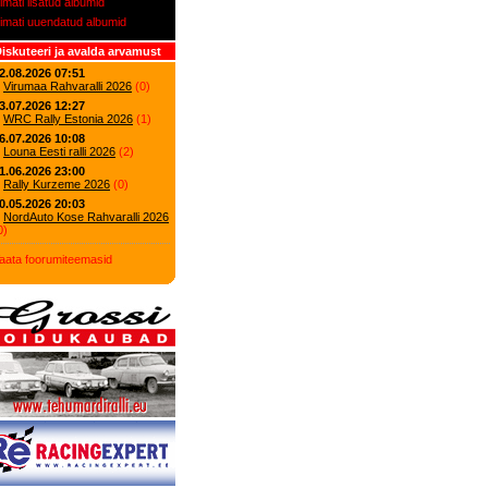
iimati lisatud albumid
iimati uuendatud albumid
iskuteeri ja avalda arvamust
2.08.2026 07:51
Virumaa Rahvaralli 2026
(
0
)
3.07.2026 12:27
WRC Rally Estonia 2026
(
1
)
6.07.2026 10:08
Louna Eesti ralli 2026
(
2
)
1.06.2026 23:00
Rally Kurzeme 2026
(
0
)
0.05.2026 20:03
NordAuto Kose Rahvaralli 2026
0
)
aata foorumiteemasid