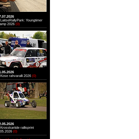
7.07.2026
LaitseRallyPark: Youngtimer
amp 2026
(
0
)
1.05.2026
Kose rahvaralli 2026
(
0
)
2.05.2026
Krosskartide rallisprint
.05.2026
(
0
)